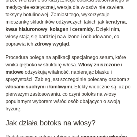
medycynie estetycznej, wersja dla włosów nie zawiera
toksyny botulinowej. Zamiast tego, wykorzystuje
mieszankę składników odżywczych takich jak
keratyna
,
kwas hialuronowy
,
kolagen
i
ceramidy
. Dzięki nim,
włosy stają się bardziej nawilżone i odbudowane, co
poprawia ich
zdrowy wygląd
.
Procedura polega na aplikacji specjalnego serum, które
wnika głęboko w strukturę włosa.
Włosy zniszczone
i
matowe
odzyskują witalność, nabierając blasku i
sprężystości. Zabieg jest szczególnie polecany osobom z
włosami suchymi
i
łamliwymi
. Efekty widoczne są już po
pierwszym zastosowaniu, co czyni botoks na włosy
popularnym wyborem wśród osób dbających o swoją
fryzurę.
Jak działa botoks na włosy?
Podstawowym celem zabiegu jest
regeneracja włosów