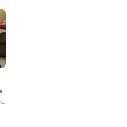
że
...