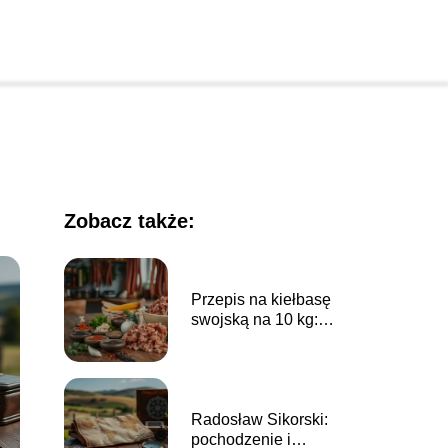
Zobacz także:
Przepis na kiełbasę
swojską na 10 kg:
krok po kroku do
smaku!
Radosław Sikorski:
pochodzenie i