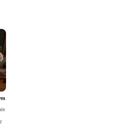
nym
ale
z