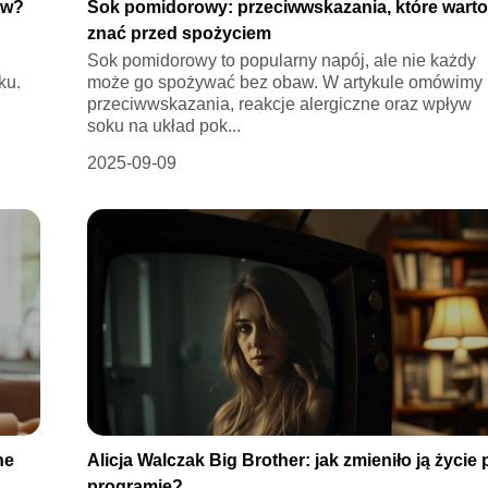
ów?
Sok pomidorowy: przeciwwskazania, które wart
znać przed spożyciem
Sok pomidorowy to popularny napój, ale nie każdy
ku.
może go spożywać bez obaw. W artykule omówimy
przeciwwskazania, reakcje alergiczne oraz wpływ
soku na układ pok...
2025-09-09
ne
Alicja Walczak Big Brother: jak zmieniło ją życie 
programie?