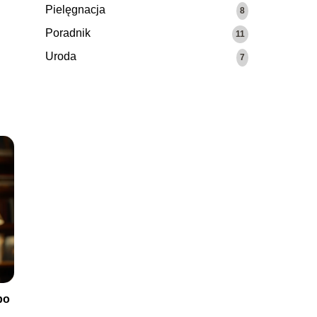
o
Pielęgnacja
8
Poradnik
11
Uroda
7
po