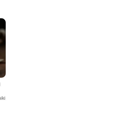
j
iki