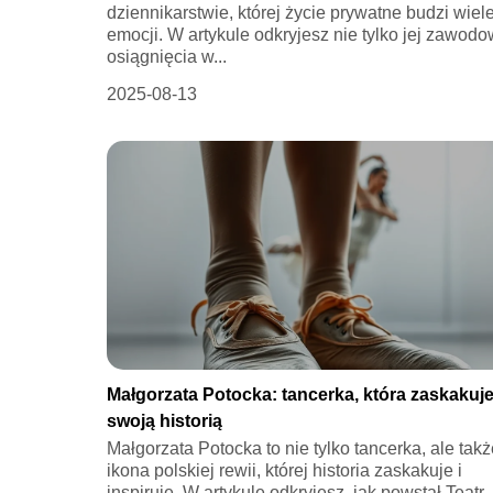
dziennikarstwie, której życie prywatne budzi wiel
emocji. W artykule odkryjesz nie tylko jej zawod
osiągnięcia w...
2025-08-13
Małgorzata Potocka: tancerka, która zaskakuj
swoją historią
Małgorzata Potocka to nie tylko tancerka, ale takż
ikona polskiej rewii, której historia zaskakuje i
inspiruje. W artykule odkryjesz, jak powstał Teatr