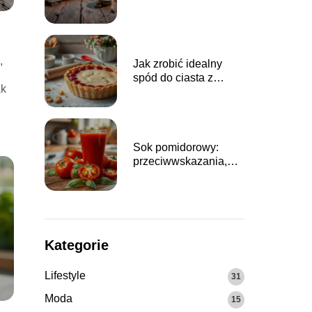
korzenie jego rodziny
,
Jak zrobić idealny
spód do ciasta z
ak
herbatników?
Przewodnik krok po
kroku
Sok pomidorowy:
przeciwwskazania,
które warto znać przed
spożyciem
Kategorie
Lifestyle
31
Moda
15