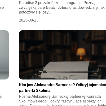
e
Paradise 2 po zakończeniu programu! Poznaj
owe
zwycięską parę Beaty i Artura oraz dowiedz się, jak
potoczyły się losy...
2025-08-13
e
Kim jest Aleksandra Sarnecka? Odkryj tajemnic
partnerki Skolima
e
Poznaj Aleksandrę Sarnecką, partnerkę Konrada
Skolimowskiego, i odkryj fascynujące aspekty ich
życia. Dowiedz się, jak długo trwa ich związek, jaki