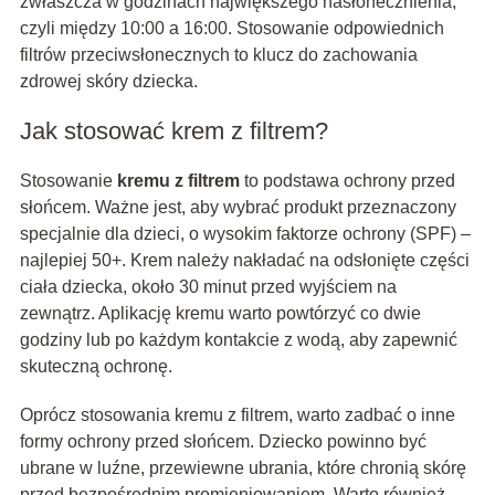
zwłaszcza w godzinach największego nasłonecznienia,
czyli między 10:00 a 16:00. Stosowanie odpowiednich
filtrów przeciwsłonecznych to klucz do zachowania
zdrowej skóry dziecka.
Jak stosować krem z filtrem?
Stosowanie
kremu z filtrem
to podstawa ochrony przed
słońcem. Ważne jest, aby wybrać produkt przeznaczony
specjalnie dla dzieci, o wysokim faktorze ochrony (SPF) –
najlepiej 50+. Krem należy nakładać na odsłonięte części
ciała dziecka, około 30 minut przed wyjściem na
zewnątrz. Aplikację kremu warto powtórzyć co dwie
godziny lub po każdym kontakcie z wodą, aby zapewnić
skuteczną ochronę.
Oprócz stosowania kremu z filtrem, warto zadbać o inne
formy ochrony przed słońcem. Dziecko powinno być
ubrane w luźne, przewiewne ubrania, które chronią skórę
przed bezpośrednim promieniowaniem. Warto również