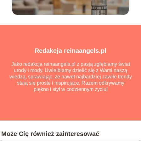
Redakcja reinaangels.pl
Jako redakcja reinaangels.pl z pasją zgłębiamy świat
urody i mody. Uwielbiamy dzielić się z Wami naszą
wiedzą, sprawiając, że nawet najbardziej zawiłe trendy
stają się proste i inspirujące. Razem odkrywamy
piękno i styl w codziennym życiu!
Może Cię również zainteresować