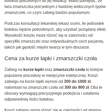
botoksu potrzebnych do jej redukcji. Warto pamiętać, że
lwia zmarszczka jest jednym z bardziej widocznych typów
zmarszczek, co czyni zabieg bardzo popularnym.
Podczas konsultacji lekarskiej lekarz oceni, ile jednostek
botoksu będzie potrzebnych, aby uzyskać pożądany efekt.
Wysokość kosztu może różnić się w zależności od
specyfiki zmarszczki oraz indywidualnych cech pacjenta,
takich jak gęstość mięśni twarzy w tym obszarze.
Cena za kurze łapki i zmarszczki czoła
Zabieg na
kurze łapki
oraz
zmarszczki czoła
to kolejne
popularne procedury w medycynie estetycznej. Koszt
zabiegu na kurze łapki wynosi od
300 do 1000 zł
,
natomiast na zmarszczki czoła od
300 do 900 zł
. Oba te
obszary wymagają precyzyjnego podejścia i ustalenia
odpowiedniej ilości botoksu.
Koszt zabiegu może różnić się w zależności od stopnia