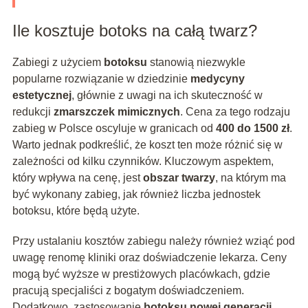
Ile kosztuje botoks na całą twarz?
Zabiegi z użyciem
botoksu
stanowią niezwykle
popularne rozwiązanie w dziedzinie
medycyny
estetycznej
, głównie z uwagi na ich skuteczność w
redukcji
zmarszczek mimicznych
. Cena za tego rodzaju
zabieg w Polsce oscyluje w granicach od
400 do 1500 zł
.
Warto jednak podkreślić, że koszt ten może różnić się w
zależności od kilku czynników. Kluczowym aspektem,
który wpływa na cenę, jest
obszar twarzy
, na którym ma
być wykonany zabieg, jak również liczba jednostek
botoksu, które będą użyte.
Przy ustalaniu kosztów zabiegu należy również wziąć pod
uwagę renomę kliniki oraz doświadczenie lekarza. Ceny
mogą być wyższe w prestiżowych placówkach, gdzie
pracują specjaliści z bogatym doświadczeniem.
Dodatkowo, zastosowanie
botoksu nowej generacji