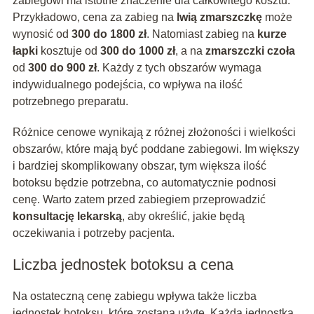
zabiegowi ma istotne znaczenie dla całkowitego kosztu.
Przykładowo, cena za zabieg na
lwią zmarszczkę
może
wynosić od
300 do 1800 zł
. Natomiast zabieg na
kurze
łapki
kosztuje od
300 do 1000 zł
, a na
zmarszczki czoła
od
300 do 900 zł
. Każdy z tych obszarów wymaga
indywidualnego podejścia, co wpływa na ilość
potrzebnego preparatu.
Różnice cenowe wynikają z różnej złożoności i wielkości
obszarów, które mają być poddane zabiegowi. Im większy
i bardziej skomplikowany obszar, tym większa ilość
botoksu będzie potrzebna, co automatycznie podnosi
cenę. Warto zatem przed zabiegiem przeprowadzić
konsultację lekarską
, aby określić, jakie będą
oczekiwania i potrzeby pacjenta.
Liczba jednostek botoksu a cena
Na ostateczną cenę zabiegu wpływa także liczba
jednostek botoksu, które zostaną użyte. Każda jednostka